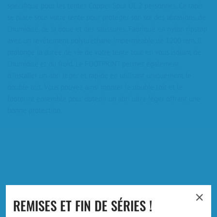
spécifique pour les tentes Copper Spur UL 2 personnes. Ce tapis
se place sous votre tente pour protéger son sol des abrasions, de
l’humidité, de la boue et des salissures. Fabriqué en nylon ripstop
avec un revêtement polyuréthane imperméable de 1200 mm, il
prolonge la durée de vie de votre tente tout en vous isolant de
l’humidité et du froid. Le FOOTPRINT permet également
d’installer un abri léger et rapide en utilisant uniquement le
double toit. Vous pouvez ainsi monter le double toit et le
footprint ensemble pour obtenir un abri ultra-léger offrant une
bonne protection.
VOUS AIMEREZ AUSSI
REMISES ET FIN DE SÉRIES !