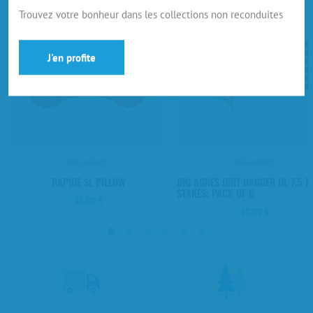
Trouvez votre bonheur dans les collections non reconduites
J'en profite
BIG AGNES
BIG AGNES
RAPIDE SL PILLOW
BIG AGNES DIRT DAGGER UL 7.5 T
STAKES: PACK OF 6
55,00 €
50,00 €